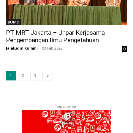
BUMD
PT MRT Jakarta – Unpar Kerjasama
Pengembangan Ilmu Pengetahuan
Jalaludin Rummi
03 Feb 2022
0
-
1
2
3
- Advertisment -