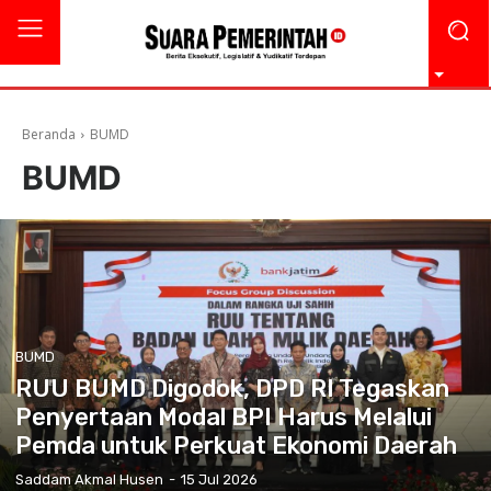
Beranda
BUMD
BUMD
BUMD
RUU BUMD Digodok, DPD RI Tegaskan
Penyertaan Modal BPI Harus Melalui
Pemda untuk Perkuat Ekonomi Daerah
Saddam Akmal Husen
-
15 Jul 2026