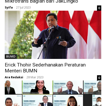
Mikrotrans Bagian dari JakLingko
Syifa
27 Jul 2023
0
-
BUMD
Erick Thohir Sederhanakan Peraturan
Menteri BUMN
Ara Redaksi
28 Mar 2023
0
-