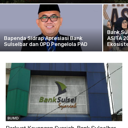
Bank Su
Bapenda Sidrap Apresiasi Bank
ASITA 2
Sulselbar dan OPD Pengelola PAD
Ekosist
BUMD