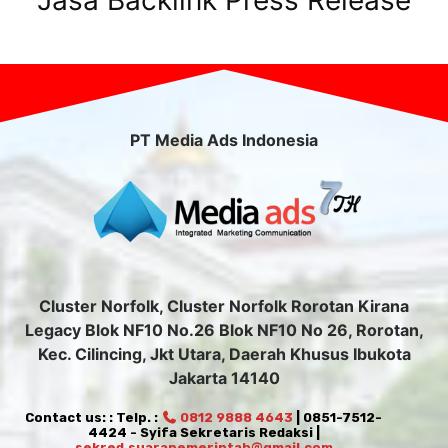
Jasa Backlink Press Release
PT Media Ads Indonesia
Cluster Norfolk, Cluster Norfolk Rorotan Kirana
Legacy Blok NF10 No.26 Blok NF10 No 26, Rorotan,
Kec. Cilincing, Jkt Utara, Daerah Khusus Ibukota
Jakarta 14140
Contact us: : Telp. :
0812 9888 4643
| 0851-7512-
4424 - Syifa Sekretaris Redaksi |
sekred.suarapemerintah@gmail.com