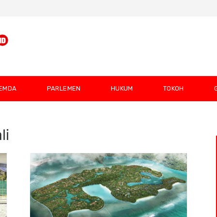
EMDA
PARLEMEN
HUKUM
TOKOH
li