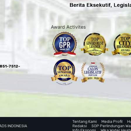
Award Activites
0851-7512-
Tentang Kami
Media Profil
H
 ADS INDONESIA
Redaksi
SOP Perlindungan W
Info Ekonomi
Wika Water Heat