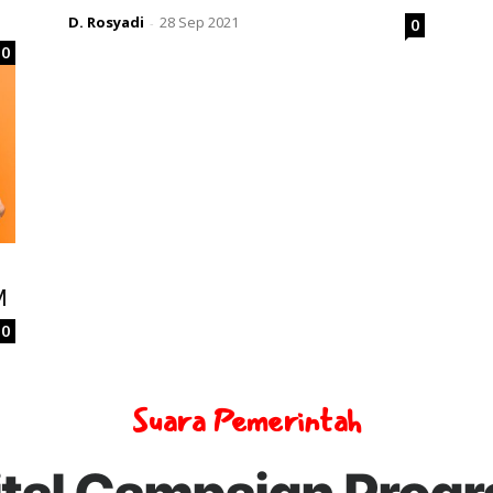
D. Rosyadi
28 Sep 2021
0
-
0
M
0
Suara Pemerintah