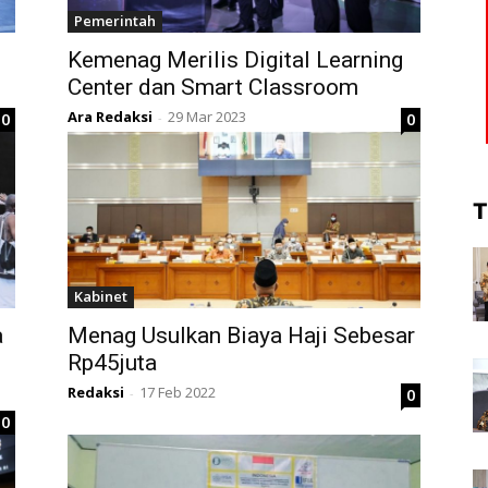
Pemerintah
Kemenag Merilis Digital Learning
Center dan Smart Classroom
Ara Redaksi
29 Mar 2023
0
0
-
T
Kabinet
a
Menag Usulkan Biaya Haji Sebesar
Rp45juta
Redaksi
17 Feb 2022
0
-
0