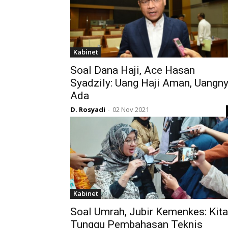
Kabinet
Soal Dana Haji, Ace Hasan
Syadzily: Uang Haji Aman, Uangn
Ada
D. Rosyadi
02 Nov 2021
-
Kabinet
Soal Umrah, Jubir Kemenkes: Kita
Tunggu Pembahasan Teknis