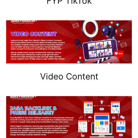
FYP TikTok
Video Content