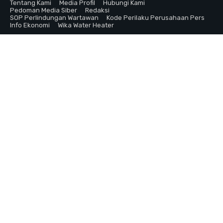
Tentang Kami
Media Profil
Hubungi Kami
Pedoman Media Siber
Redaksi
SOP Perlindungan Wartawan
Kode Perilaku Perusahaan Pers
Info Ekonomi
Wika Water Heater