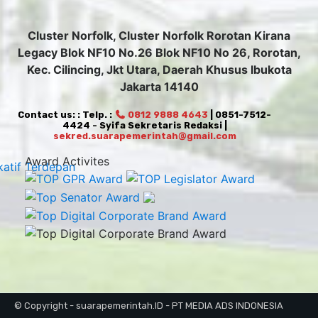
Cluster Norfolk, Cluster Norfolk Rorotan Kirana
Legacy Blok NF10 No.26 Blok NF10 No 26, Rorotan,
Kec. Cilincing, Jkt Utara, Daerah Khusus Ibukota
Jakarta 14140
Contact us: : Telp. :
0812 9888 4643
| 0851-7512-
4424 - Syifa Sekretaris Redaksi |
sekred.suarapemerintah@gmail.com
Award Activites
© Copyright - suarapemerintah.ID - PT MEDIA ADS INDONESIA