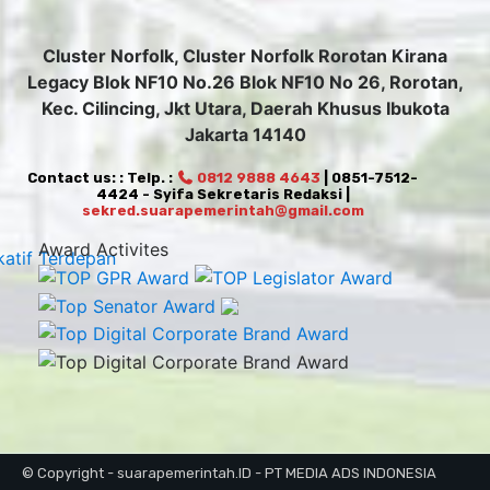
Cluster Norfolk, Cluster Norfolk Rorotan Kirana
Legacy Blok NF10 No.26 Blok NF10 No 26, Rorotan,
Kec. Cilincing, Jkt Utara, Daerah Khusus Ibukota
Jakarta 14140
Contact us: : Telp. :
0812 9888 4643
| 0851-7512-
4424 - Syifa Sekretaris Redaksi |
sekred.suarapemerintah@gmail.com
Award Activites
© Copyright - suarapemerintah.ID - PT MEDIA ADS INDONESIA