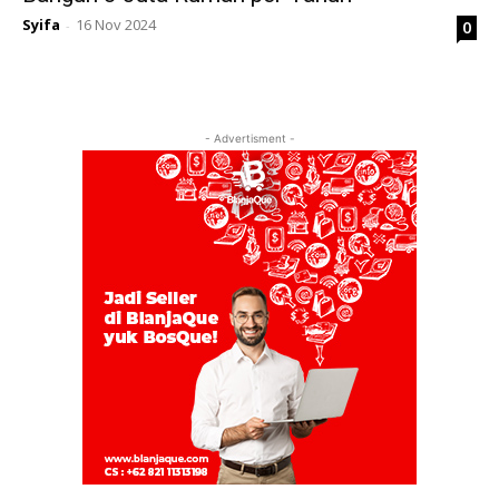
Syifa
16 Nov 2024
0
-
- Advertisment -