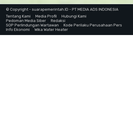
© Copyright - suarapemerintah.ID - PT MEDIA ADS INDONESIA
Tentang Kami
Media Profil
Hubungi Kami
Pedoman Media Siber
Redaksi
SOP Perlindungan Wartawan
Kode Perilaku Perusahaan Pers
Info Ekonomi
Wika Water Heater