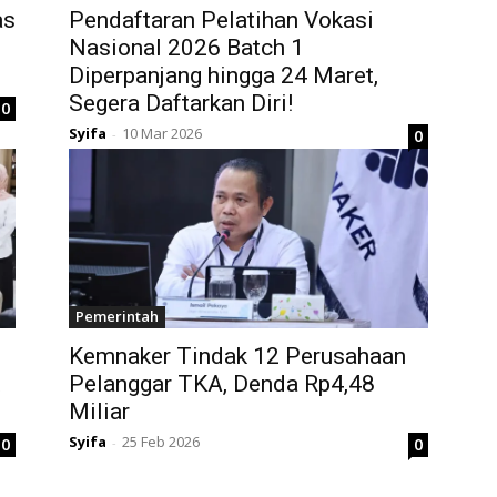
as
Pendaftaran Pelatihan Vokasi
Nasional 2026 Batch 1
Diperpanjang hingga 24 Maret,
Segera Daftarkan Diri!
0
Syifa
10 Mar 2026
0
-
Pemerintah
Kemnaker Tindak 12 Perusahaan
t
Pelanggar TKA, Denda Rp4,48
Miliar
Syifa
25 Feb 2026
0
0
-