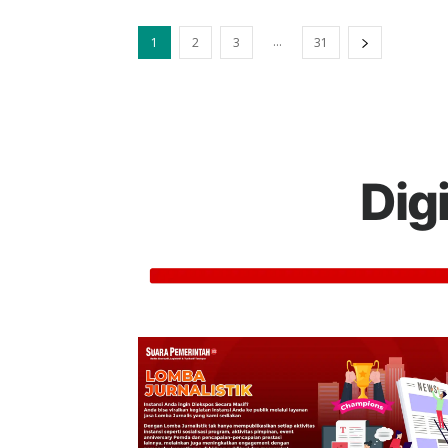
...
1
2
3
31
Dig