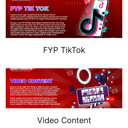
FYP TikTok
Video Content