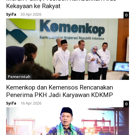
Kekayaan ke Rakyat
Syifa
30 Apr 2026
0
-
Pemerintah
Kemenkop dan Kemensos Rencanakan
Penerima PKH Jadi Karyawan KDKMP
Syifa
16 Apr 2026
0
-