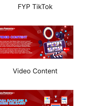
FYP TikTok
Video Content