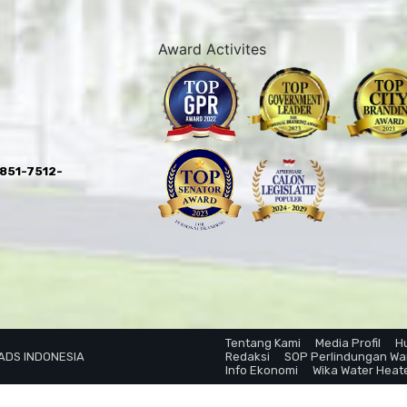
Award Activites
0851-7512-
Tentang Kami
Media Profil
H
 ADS INDONESIA
Redaksi
SOP Perlindungan W
Info Ekonomi
Wika Water Heat