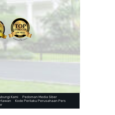
ubungi Kami
Pedoman Media Siber
artawan
Kode Perilaku Perusahaan Pers
er