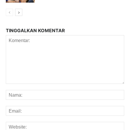
TINGGALKAN KOMENTAR
Komentar:
Na
Em
We