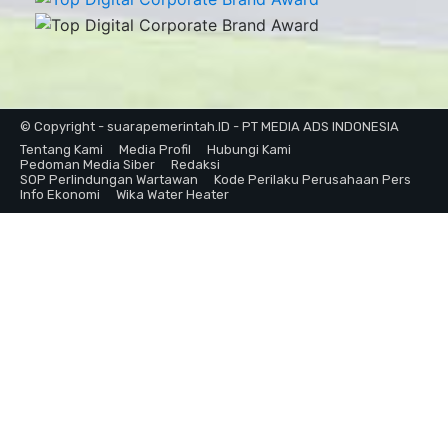
© Copyright - suarapemerintah.ID - PT MEDIA ADS INDONESIA
Tentang Kami
Media Profil
Hubungi Kami
Pedoman Media Siber
Redaksi
SOP Perlindungan Wartawan
Kode Perilaku Perusahaan Pers
Info Ekonomi
Wika Water Heater