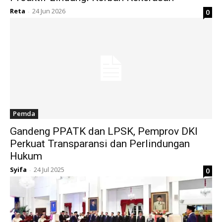
Reta
24 Jun 2026
0
-
Pemda
Gandeng PPATK dan LPSK, Pemprov DKI
Perkuat Transparansi dan Perlindungan
Hukum
Syifa
24 Jul 2025
0
-