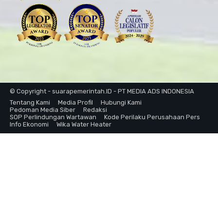
© Copyright - suarapemerintah.ID - PT MEDIA ADS INDONESIA
Tentang Kami
Media Profil
Hubungi Kami
Pedoman Media Siber
Redaksi
SOP Perlindungan Wartawan
Kode Perilaku Perusahaan Pers
Info Ekonomi
Wika Water Heater