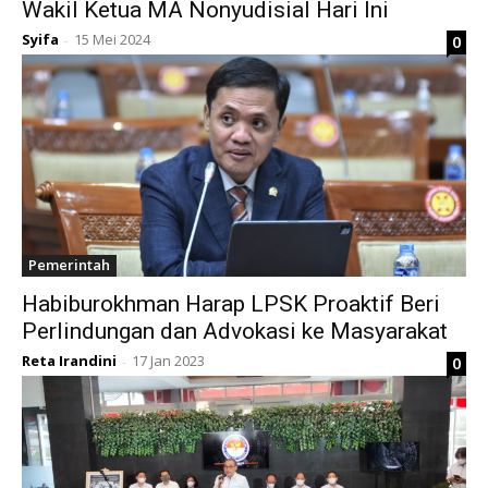
Wakil Ketua MA Nonyudisial Hari Ini
Syifa
15 Mei 2024
0
-
Pemerintah
Habiburokhman Harap LPSK Proaktif Beri
Perlindungan dan Advokasi ke Masyarakat
Reta Irandini
17 Jan 2023
0
-