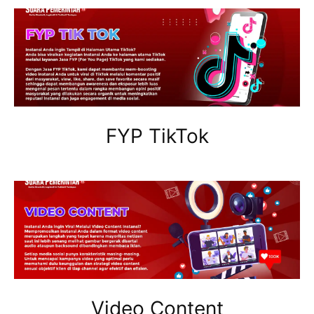
FYP TikTok
Video Content