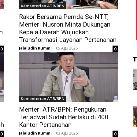
Kementerian ATR/BPN
Rakor Bersama Pemda Se-NTT,
Menteri Nusron Minta Dukungan
h
Kepala Daerah Wujudkan
Transformasi Layanan Pertanahan
Jalaludin Rummi
05 Agu 2026
0
0
-
T
Kementerian ATR/BPN
Menteri ATR/BPN: Pengukuran
Terjadwal Sudah Berlaku di 400
ah
Kantor Pertanahan
Jalaludin Rummi
03 Agu 2026
0
0
-