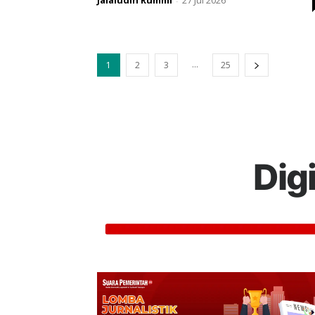
Jalaludin Rummi
27 Jul 2026
-
...
1
2
3
25
Dig