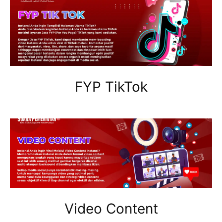
FYP TikTok
Video Content