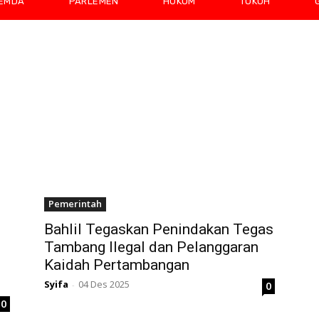
EMDA
PARLEMEN
HUKUM
TOKOH
Pemerintah
Bahlil Tegaskan Penindakan Tegas
Tambang Ilegal dan Pelanggaran
Kaidah Pertambangan
Syifa
04 Des 2025
0
-
0