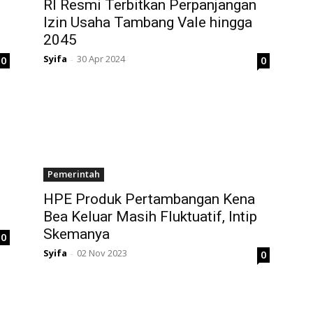
RI Resmi Terbitkan Perpanjangan
Izin Usaha Tambang Vale hingga
2045
Syifa
30 Apr 2024
0
0
-
Pemerintah
HPE Produk Pertambangan Kena
Bea Keluar Masih Fluktuatif, Intip
Skemanya
0
Syifa
02 Nov 2023
0
-