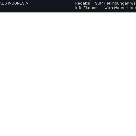
 ADS INDONESIA
Redaksi
SOP Perlindungan W
Info Ekonomi
Wika Water Heat