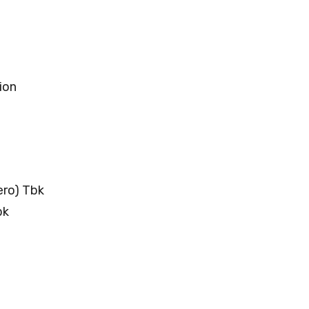
ion
ero) Tbk
bk