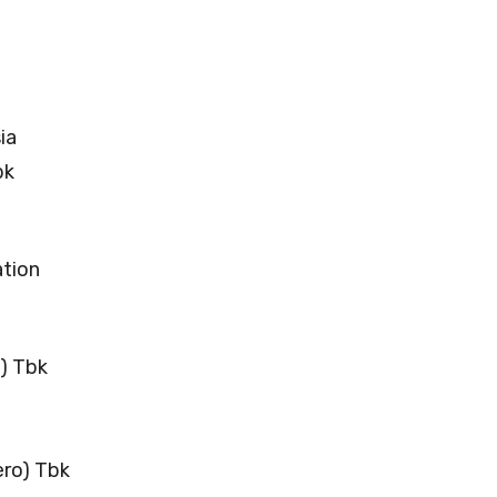
ia
bk
ation
) Tbk
ero) Tbk