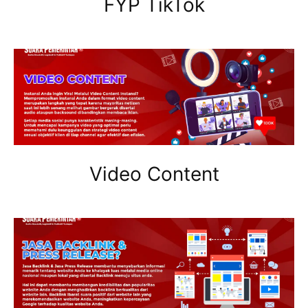
FYP TikTok
Video Content