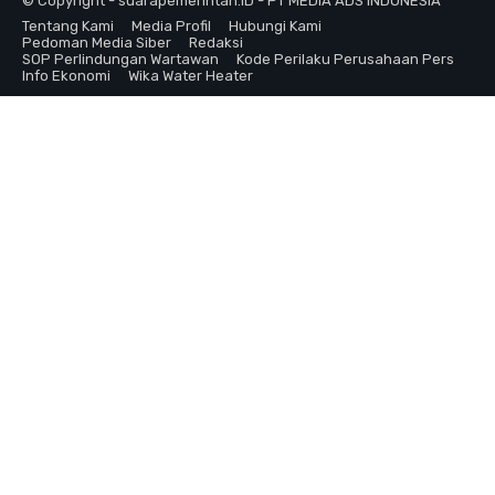
© Copyright - suarapemerintah.ID - PT MEDIA ADS INDONESIA
Tentang Kami
Media Profil
Hubungi Kami
Pedoman Media Siber
Redaksi
SOP Perlindungan Wartawan
Kode Perilaku Perusahaan Pers
Info Ekonomi
Wika Water Heater