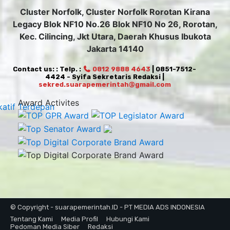
Cluster Norfolk, Cluster Norfolk Rorotan Kirana
Legacy Blok NF10 No.26 Blok NF10 No 26, Rorotan,
Kec. Cilincing, Jkt Utara, Daerah Khusus Ibukota
Jakarta 14140
Contact us: : Telp. :
0812 9888 4643
| 0851-7512-
4424 - Syifa Sekretaris Redaksi |
sekred.suarapemerintah@gmail.com
Award Activites
© Copyright - suarapemerintah.ID - PT MEDIA ADS INDONESIA
Tentang Kami
Media Profil
Hubungi Kami
Pedoman Media Siber
Redaksi