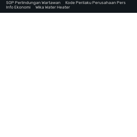
SOP Perlindungan Wartawan
Kode Perilaku Perusahaan Pers
Info Ekonomi
Wika Water Heater