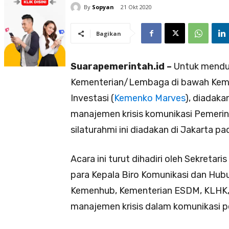
By
Sopyan
21 Okt 2020
Bagikan
Suarapemerintah.id –
Untuk menduk
Kementerian/Lembaga di bawah Keme
Investasi (
Kemenko Marves
), diadaka
manajemen krisis komunikasi Pemerint
silaturahmi ini diadakan di Jakarta p
Acara ini turut dihadiri oleh Sekreta
para Kepala Biro Komunikasi dan Hub
Kemenhub, Kementerian ESDM, KLHK
manajemen krisis dalam komunikasi p