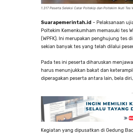
1.317 Peserta Seleksi Catar Poltekip dan Poltekim Ikuti Tes
Suarapemerintah.id
– Pelaksanaan ujia
Poltekim Kemenkumham memasuki tes Wa
(WPFK). Ini merupakan penghujung tes dim
sekian banyak tes yang telah dilalui pese
Pada tes ini peserta diharuskan menjawab
harus menunjukkan bakat dan keterampila
diperagakan peserta antara lain, bela dir
-
Kegiatan yang dipusatkan di Gedung B