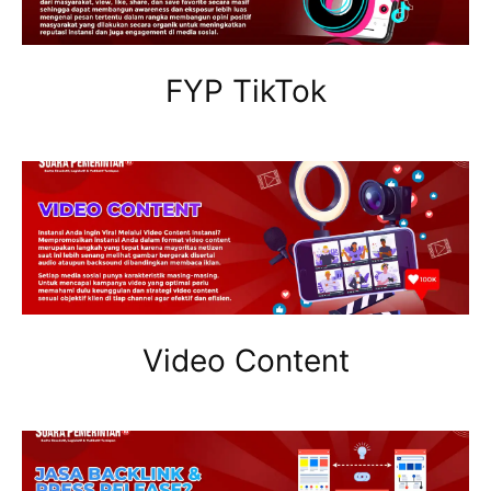
FYP TikTok
Video Content