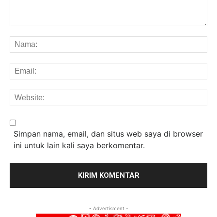
Komentar:
Na
Em
We
Simpan nama, email, dan situs web saya di browser
ini untuk lain kali saya berkomentar.
- Advertisment -