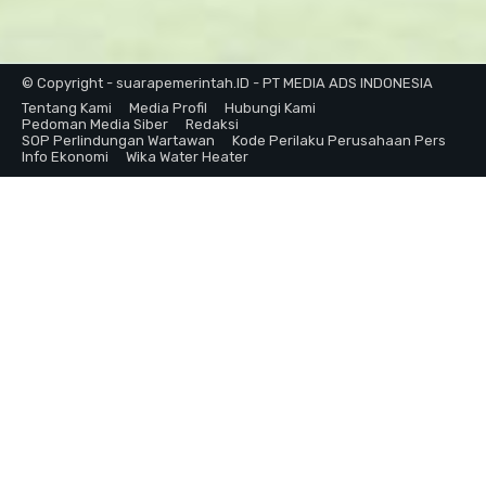
© Copyright - suarapemerintah.ID - PT MEDIA ADS INDONESIA
Tentang Kami
Media Profil
Hubungi Kami
Pedoman Media Siber
Redaksi
SOP Perlindungan Wartawan
Kode Perilaku Perusahaan Pers
Info Ekonomi
Wika Water Heater