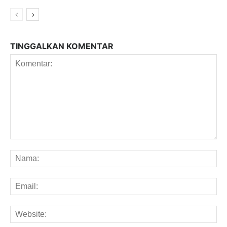
TINGGALKAN KOMENTAR
Komentar:
Na
Em
We