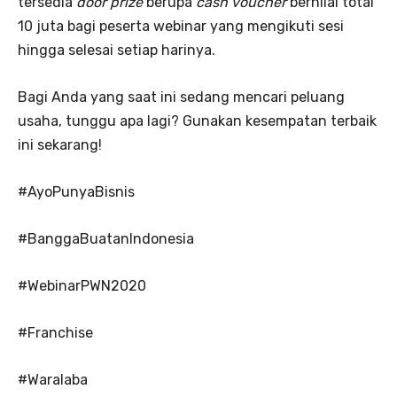
tersedia
door prize
berupa
cash voucher
bernilai total
10 juta bagi peserta webinar yang mengikuti sesi
hingga selesai setiap harinya.
Bagi Anda yang saat ini sedang mencari peluang
usaha, tunggu apa lagi? Gunakan kesempatan terbaik
ini sekarang!
#AyoPunyaBisnis
#BanggaBuatanIndonesia
#WebinarPWN2020
#Franchise
#Waralaba