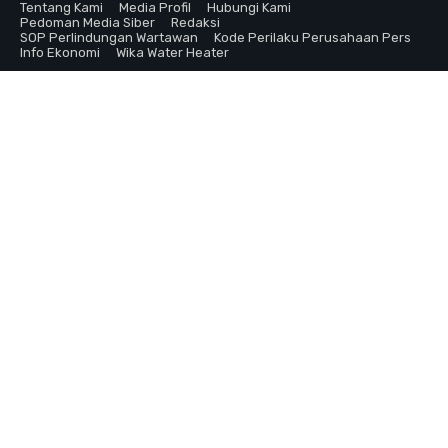
Tentang Kami
Media Profil
Hubungi Kami
Pedoman Media Siber
Redaksi
SOP Perlindungan Wartawan
Kode Perilaku Perusahaan Pers
Info Ekonomi
Wika Water Heater