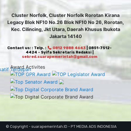
Cluster Norfolk, Cluster Norfolk Rorotan Kirana
Legacy Blok NF10 No.26 Blok NF10 No 26, Rorotan,
Kec. Cilincing, Jkt Utara, Daerah Khusus Ibukota
Jakarta 14140
Contact us: : Telp. :
0812 9888 4643
| 0851-7512-
4424 - Syifa Sekretaris Redaksi |
sekred.suarapemerintah@gmail.com
Award Activites
© Copyright - suarapemerintah.ID - PT MEDIA ADS INDONESIA