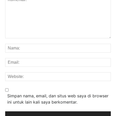
Komentar:
Na
Em
We
Simpan nama, email, dan situs web saya di browser
ini untuk lain kali saya berkomentar.