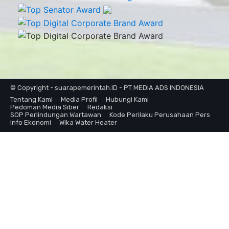
© Copyright - suarapemerintah.ID - PT MEDIA ADS INDONESIA
Tentang Kami
Media Profil
Hubungi Kami
Pedoman Media Siber
Redaksi
SOP Perlindungan Wartawan
Kode Perilaku Perusahaan Pers
Info Ekonomi
Wika Water Heater