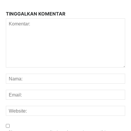
TINGGALKAN KOMENTAR
Komentar:
Na
Em
We