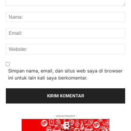
Komentar:
Na
Em
We
Simpan nama, email, dan situs web saya di browser
ini untuk lain kali saya berkomentar.
- Advertisment -