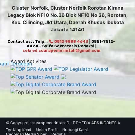
Cluster Norfolk, Cluster Norfolk Rorotan Kirana
Legacy Blok NF10 No.26 Blok NF10 No 26, Rorotan,
Kec. Cilincing, Jkt Utara, Daerah Khusus Ibukota
Jakarta 14140
Contact us: : Telp. :
0812 9888 4643
| 0851-7512-
4424 - Syifa Sekretaris Redaksi |
sekred.suarapemerintah@gmail.com
Award Activites
© Copyright - suarapemerintah.ID - PT MEDIA ADS INDONESIA
Tentang Kami
Media Profil
Hubungi Kami
Pedoman Media Siber
Redaksi