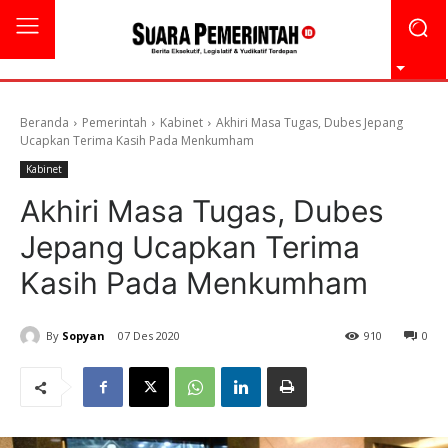
Beranda
Pemerintah
Kabinet
Akhiri Masa Tugas, Dubes Jepang
Ucapkan Terima Kasih Pada Menkumham
Kabinet
Akhiri Masa Tugas, Dubes
Jepang Ucapkan Terima
Kasih Pada Menkumham
By
Sopyan
07 Des 2020
910
0