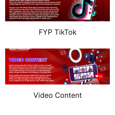
FYP TikTok
Video Content