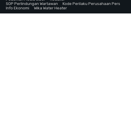
SOP Perlindungan Wartawan
Kode Perilaku Perusahaan Pers
Info Ekonomi
Wika Water Heater