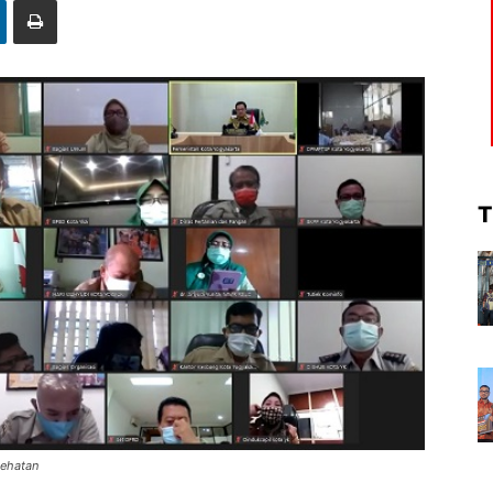
T
sehatan