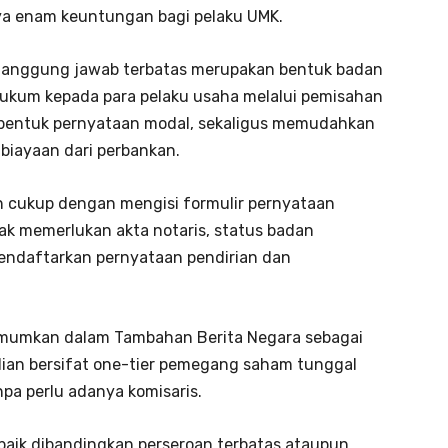
nya enam keuntungan bagi pelaku UMK.
tanggung jawab terbatas merupakan bentuk badan
kum kepada para pelaku usaha melalui pemisahan
 bentuk pernyataan modal, sekaligus memudahkan
biayaan dari perbankan.
kan cukup dengan mengisi formulir pernyataan
dak memerlukan akta notaris, status badan
endaftarkan pernyataan pendirian dan
umumkan dalam Tambahan Berita Negara sebagai
ian bersifat one-tier pemegang saham tunggal
npa perlu adanya komisaris.
baik dibandingkan perseroan terbatas ataupun