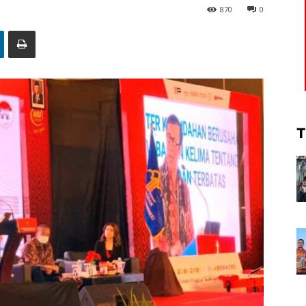
870
0
T