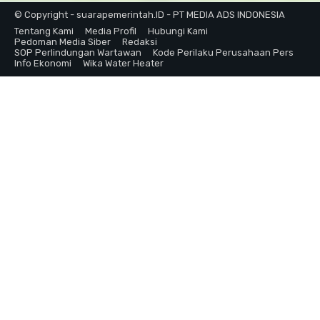
© Copyright - suarapemerintah.ID - PT MEDIA ADS INDONESIA
Tentang Kami
Media Profil
Hubungi Kami
Pedoman Media Siber
Redaksi
SOP Perlindungan Wartawan
Kode Perilaku Perusahaan Pers
Info Ekonomi
Wika Water Heater