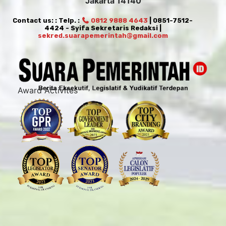
Jakarta 14140
Contact us: : Telp. :
0812 9888 4643
| 0851-7512-
4424 - Syifa Sekretaris Redaksi |
sekred.suarapemerintah@gmail.com
Award Activites