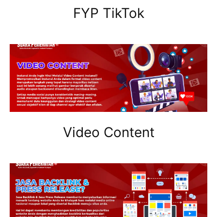
FYP TikTok
Video Content