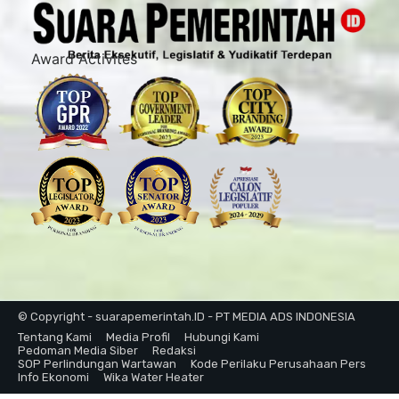
Award Activites
© Copyright - suarapemerintah.ID - PT MEDIA ADS INDONESIA
Tentang Kami
Media Profil
Hubungi Kami
Pedoman Media Siber
Redaksi
SOP Perlindungan Wartawan
Kode Perilaku Perusahaan Pers
Info Ekonomi
Wika Water Heater