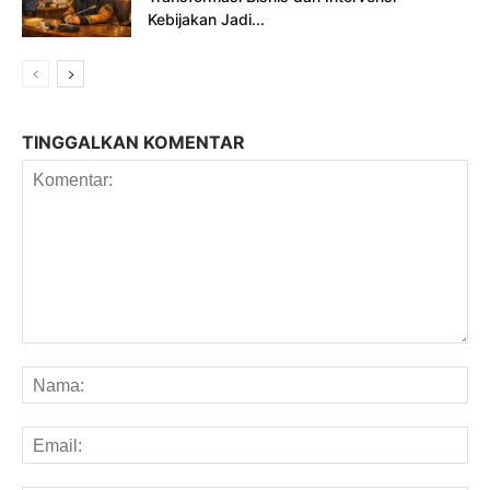
Kebijakan Jadi...
TINGGALKAN KOMENTAR
Komentar:
Na
Em