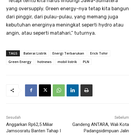
“Tetapi tentu kita harus lindungi Jawa-Sumatera
yang oversupply. Green energy-nya tetap kita bangun
dari pinggir, dari pulau-pulau, yang memang juga
kebutuhan energinya meningkat seperti hydro atau
angin, atau seperti matahari,” tuturnya.
TAGS
Baterai Listrik
Energi Terbarukan
Erick Tohir
Green Energy
hotnews
mobil listrik
PLN
Sesudah
Sebelum
Anggarkan Rp62,5 Miliar
Gandeng ANTARA, Wali Kota
Jamsosratu Banten Tahap I
Padangsidimpuan Jalin