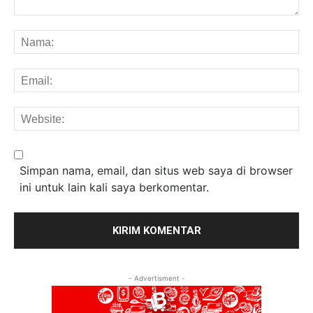
Komentar:
Na
Em
We
Simpan nama, email, dan situs web saya di browser
ini untuk lain kali saya berkomentar.
- Advertisment -