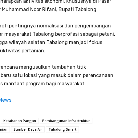
 harapkan aktivitas ekonomi, khususnya di Pasar
jar Muhammad Noor Rifani, Bupati Tabalong.
yoroti pentingnya normalisasi dan pengembangan
ar masyarakat Tabalong berprofesi sebagai petani.
ngga wilayah selatan Tabalong menjadi fokus
ktivitas pertanian.
rencana mengusulkan tambahan titik
 baru satu lokasi yang masuk dalam perencanaan.
as manfaat program bagi masyarakat.
 News
Ketahanan Pangan
Pembangunan Infrastruktur
anian
Sumber Daya Air
Tabalong Smart