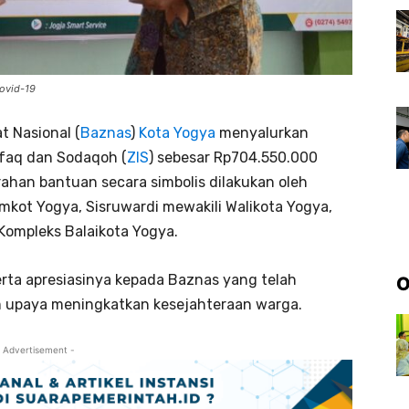
ovid-19
t Nasional (
Baznas
)
Kota Yogya
menyalurkan
nfaq dan Sodaqoh (
ZIS
) sebesar Rp704.550.000
ahan bantuan secara simbolis dilakukan oleh
mkot Yogya, Sisruwardi mewakili Walikota Yogya,
 Kompleks Balaikota Yogya.
rta apresiasinya kepada Baznas yang telah
O
 upaya meningkatkan kesejahteraan warga.
 Advertisement -