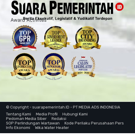
Award Activites
© Copyright - suarapemerintah.ID - PT MEDIA ADS INDONESIA
Tentang Kami
Media Profil
Hubungi Kami
Pedoman Media Siber
Redaksi
SOP Perlindungan Wartawan
Kode Perilaku Perusahaan Pers
Info Ekonomi
Wika Water Heater