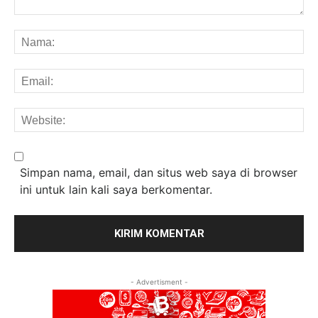
Komentar:
Na
Em
We
Simpan nama, email, dan situs web saya di browser
ini untuk lain kali saya berkomentar.
- Advertisment -