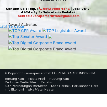
Contact us: : Telp. :
0812 9888 4643
| 0851-7512-
4424 - Syifa Sekretaris Redaksi |
sekred.suarapemerintah@gmail.com
Award Activites
© Copyright - suarapemerintah.ID - PT MEDIA ADS INDONESIA
Tentang Kami
Media Profil
Hubungi Kami
Pedoman Media Siber
Redaksi
SOP Perlindungan Wartawan
Kode Perilaku Perusahaan Pers
Info Ekonomi
Wika Water Heater