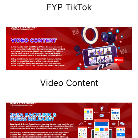
FYP TikTok
Video Content