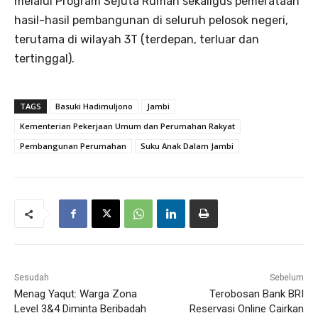
melalui Program Sejuta Rumah sekaligus pemerataan
hasil-hasil pembangunan di seluruh pelosok negeri,
terutama di wilayah 3T (terdepan, terluar dan
tertinggal).
TAGS
Basuki Hadimuljono
Jambi
Kementerian Pekerjaan Umum dan Perumahan Rakyat
Pembangunan Perumahan
Suku Anak Dalam Jambi
Sesudah
Sebelum
Menag Yaqut: Warga Zona
Terobosan Bank BRI
Level 3&4 Diminta Beribadah
Reservasi Online Cairkan