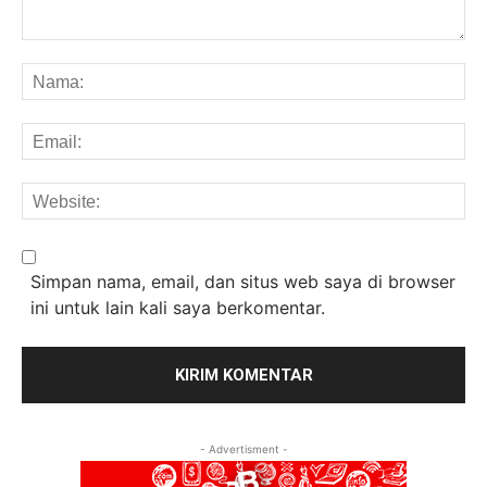
Komentar:
Na
Em
We
Simpan nama, email, dan situs web saya di browser
ini untuk lain kali saya berkomentar.
- Advertisment -