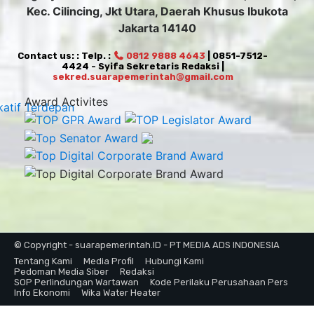
Kec. Cilincing, Jkt Utara, Daerah Khusus Ibukota
Jakarta 14140
Contact us: : Telp. :
0812 9888 4643
| 0851-7512-
4424 - Syifa Sekretaris Redaksi |
sekred.suarapemerintah@gmail.com
Award Activites
© Copyright - suarapemerintah.ID - PT MEDIA ADS INDONESIA
Tentang Kami
Media Profil
Hubungi Kami
Pedoman Media Siber
Redaksi
SOP Perlindungan Wartawan
Kode Perilaku Perusahaan Pers
Info Ekonomi
Wika Water Heater