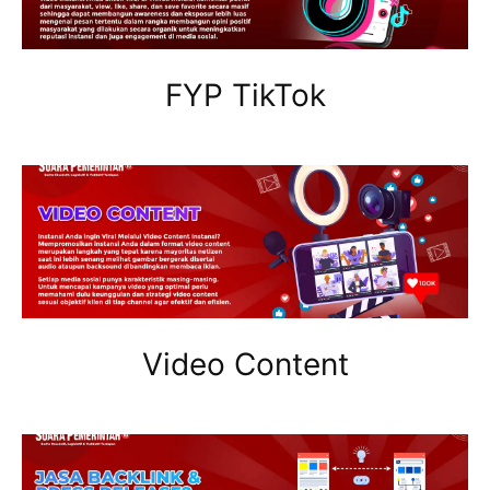
FYP TikTok
Video Content