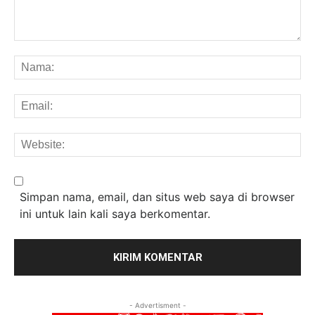
Komentar:
Na
Em
We
Simpan nama, email, dan situs web saya di browser
ini untuk lain kali saya berkomentar.
- Advertisment -