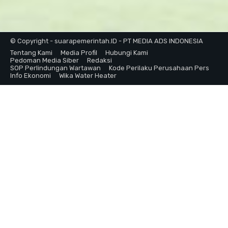
© Copyright - suarapemerintah.ID - PT MEDIA ADS INDONESIA
Tentang Kami
Media Profil
Hubungi Kami
Pedoman Media Siber
Redaksi
SOP Perlindungan Wartawan
Kode Perilaku Perusahaan Pers
Info Ekonomi
Wika Water Heater