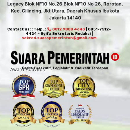
Legacy Blok NF10 No.26 Blok NF10 No 26, Rorotan,
Kec. Cilincing, Jkt Utara, Daerah Khusus Ibukota
Jakarta 14140
Contact us: : Telp. :
0812 9888 4643
| 0851-7512-
4424 - Syifa Sekretaris Redaksi |
sekred.suarapemerintah@gmail.com
Award Activites