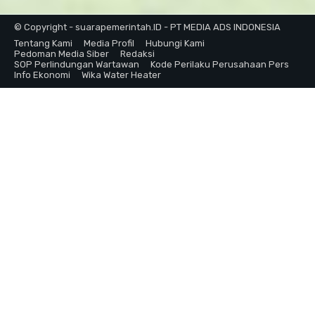
© Copyright - suarapemerintah.ID - PT MEDIA ADS INDONESIA
Tentang Kami
Media Profil
Hubungi Kami
Pedoman Media Siber
Redaksi
SOP Perlindungan Wartawan
Kode Perilaku Perusahaan Pers
Info Ekonomi
Wika Water Heater