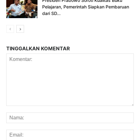
Presiden Prabowo Soroti Kualitas Buku
Pelajaran, Pemerintah Siapkan Pembaruan
dari SD...
TINGGALKAN KOMENTAR
Komentar:
Na
Em