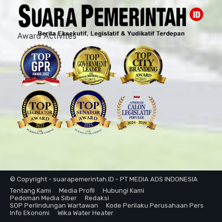
Award Activites
© Copyright - suarapemerintah.ID - PT MEDIA ADS INDONESIA
Tentang Kami
Media Profil
Hubungi Kami
Pedoman Media Siber
Redaksi
SOP Perlindungan Wartawan
Kode Perilaku Perusahaan Pers
Info Ekonomi
Wika Water Heater