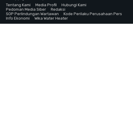
Tentang Kami
Media Profil
Hubungi Kami
Pedoman Media Siber
Redaksi
SOP Perlindungan Wartawan
Kode Perilaku Perusahaan Pers
Info Ekonomi
Wika Water Heater