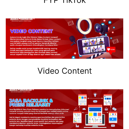
FYP TikTok
Video Content