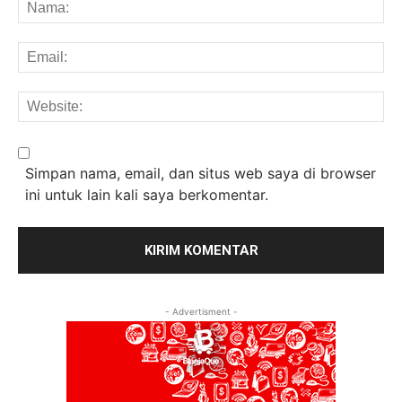
Na
Em
We
Simpan nama, email, dan situs web saya di browser
ini untuk lain kali saya berkomentar.
- Advertisment -