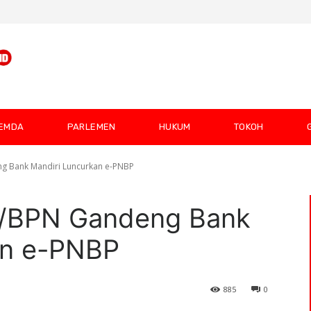
EMDA
PARLEMEN
HUKUM
TOKOH
g Bank Mandiri Luncurkan e-PNBP
R/BPN Gandeng Bank
an e-PNBP
885
0