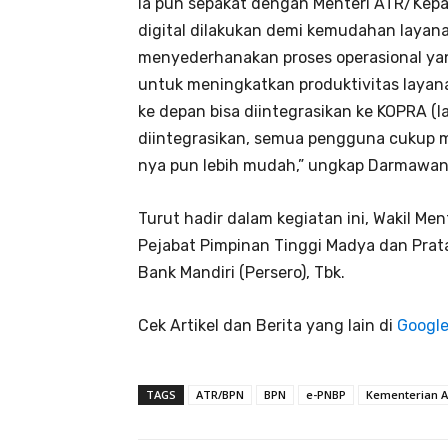
Ia pun sepakat dengan Menteri ATR/Kep
digital dilakukan demi kemudahan layanan
menyederhanakan proses operasional yan
untuk meningkatkan produktivitas layana
ke depan bisa diintegrasikan ke KOPRA (la
diintegrasikan, semua pengguna cukup m
nya pun lebih mudah,” ungkap Darmawan
Turut hadir dalam kegiatan ini, Wakil Men
Pejabat Pimpinan Tinggi Madya dan Prat
Bank Mandiri (Persero), Tbk.
Cek Artikel dan Berita yang lain di
Googl
TAGS
ATR/BPN
BPN
e-PNBP
Kementerian 