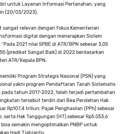
iri untuk Layanan Informasi Pertanahan, yang
nin (20/03/2023).
t sangat relevan dengan fokus Kementerian
nsformasi digital dengan menerapkan Sistem
. “Pada 2021 nilai SPBE di ATR/BPN sebesar 3,05
3,55 (predikat Sangat Baik) di 2022 berdasarkan
teri ATR/Kepala BPN.
emiliki Program Strategis Nasional (PSN) yang
sional yakni program Pendaftaran Tanah Sistematis
n pada tahun 2017-2022, telah terjadi pertambahan
ningkatan tersebut terdiri dari Bea Perolehan Hak
 Rp107,4 triliun; Pajak Penghasilan (PPh) sebesar
iun; serta Hak Tanggungan (HT) sebesar Rp5.053,6
pkan bisa semakin mengoptimalkan PNBP untuk
kap Hadi Tjahjanto.