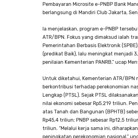
Pembayaran Microsite e-PNBP Bank Mand
berlangsung di Mandiri Club Jakarta, Se
Ia menjelaskan, program e-PNBP tersebu
ATR/BPN. Fokus yang dimaksud ialah tra
Pemerintahan Berbasis Elektronik (SPBE)
(predikat Baik), lalu meningkat menjadi 
penilaian Kementerian PANRB,” ucap Men
Untuk diketahui, Kementerian ATR/BPN m
berkontribusi terhadap perekonomian na
Lengkap (PTSL). Sejak PTSL dilaksanaka
nilai ekonomi sebesar Rp5.219 triliun. Pe
atas Tanah dan Bangunan (BPHTB) sebesar
Rp45,4 triliun; PNBP sebesar Rp12,5 tril
triliun. “Melalui kerja sama ini, dihara
peningkatan perekonomian nasional,” ung