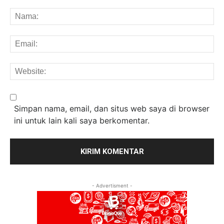
Komentar:
Na
Em
We
Simpan nama, email, dan situs web saya di browser
ini untuk lain kali saya berkomentar.
- Advertisment -