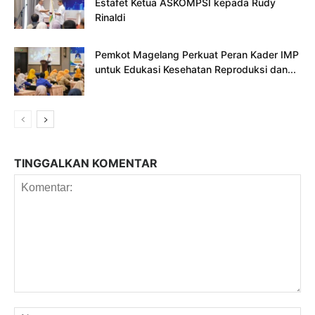
Estafet Ketua ASKOMPSI kepada Rudy
Rinaldi
Pemkot Magelang Perkuat Peran Kader IMP
untuk Edukasi Kesehatan Reproduksi dan...
TINGGALKAN KOMENTAR
Komentar:
Na