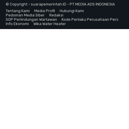
© Copyright - suarapemerintah.ID - PT MEDIA ADS INDONESIA
Tentang Kami
Media Profil
Hubungi Kami
Pedoman Media Siber
Redaksi
SOP Perlindungan Wartawan
Kode Perilaku Perusahaan Pers
Info Ekonomi
Wika Water Heater