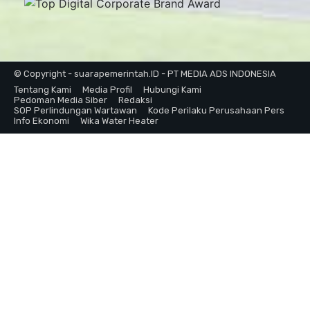
© Copyright - suarapemerintah.ID - PT MEDIA ADS INDONESIA
Tentang Kami
Media Profil
Hubungi Kami
Pedoman Media Siber
Redaksi
SOP Perlindungan Wartawan
Kode Perilaku Perusahaan Pers
Info Ekonomi
Wika Water Heater