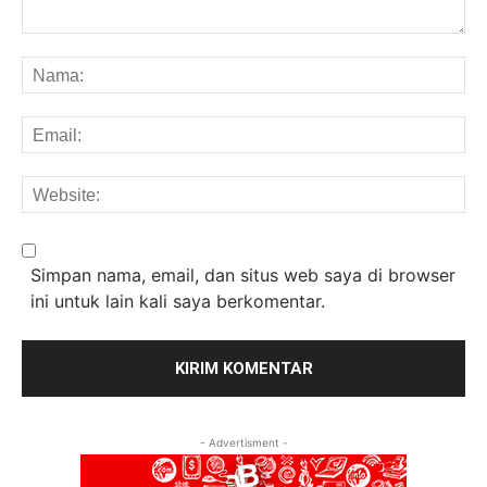
Komentar:
Na
Em
We
Simpan nama, email, dan situs web saya di browser
ini untuk lain kali saya berkomentar.
- Advertisment -