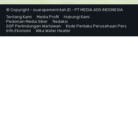
© Copyright - suarapemerintah.ID - PT MEDIA ADS INDONESIA
Tentang Kami
Media Profil
Hubungi Kami
Pedoman Media Siber
Redaksi
SOP Perlindungan Wartawan
Kode Perilaku Perusahaan Pers
Info Ekonomi
Wika Water Heater